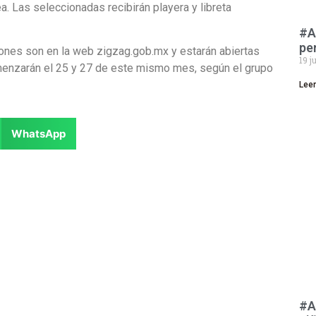
ea. Las seleccionadas recibirán playera y libreta
#A
pe
iones son en la web zigzag.gob.mx y estarán abiertas
19 j
omenzarán el 25 y 27 de este mismo mes, según el grupo
Lee
WhatsApp
#A