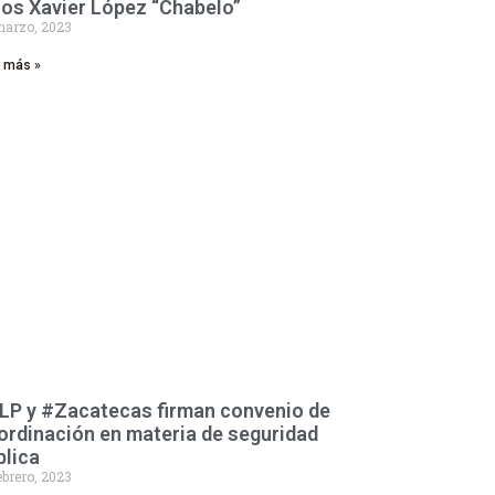
ños Xavier López “Chabelo”
marzo, 2023
r más »
LP y #Zacatecas firman convenio de
ordinación en materia de seguridad
blica
ebrero, 2023