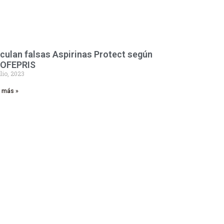
rculan falsas Aspirinas Protect según
OFEPRIS
ulio, 2023
r más »