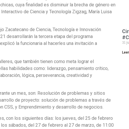
chicas, cuya finalidad es disminuir la brecha de género en
 Interactivo de Ciencia y Tecnología Zigzag, María Luisa
sejo Zacatecano de Ciencia, Tecnología e Innovación
Ci
021 desarrollarán la tercera etapa del programa
#C
31 j
explicó la funcionaria al hacerles una invitación a
Lee
alleres, que también tienen como meta lograr el
llas habilidades como: liderazgo, pensamiento crítico,
laboración, lógica, perseverancia, creatividad y
durante un mes, son: Resolución de problemas y sitios
rrollo de proyecto: solución de problemas a través de
con CSS, y Emprendimiento y desarrollo de negocios.
, con los siguientes días: los jueves, del 25 de febrero
y los sábados, del 27 de febrero al 27 de marzo, de 11:00