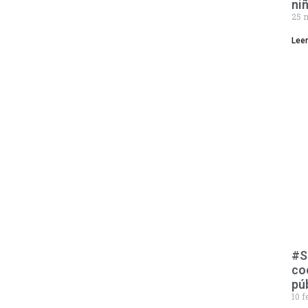
ni
25 
Lee
#S
co
pú
10 f