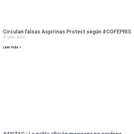
Circulan falsas Aspirinas Protect según #COFEPRIS
31 julio, 2023
Leer más »
#ANZAC | La noble afición mexicana no perdona