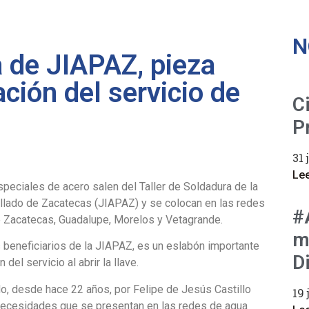
N
a de JIAPAZ, pieza
ación del servicio de
C
P
31 
Le
peciales de acero salen del Taller de Soldadura de la
illado de Zacatecas (JIAPAZ) y se colocan en las redes
#
e Zacatecas, Guadalupe, Morelos y Vetagrande.
m
s beneficiarios de la JIAPAZ, es un eslabón importante
D
el servicio al abrir la llave.
do, desde hace 22 años, por Felipe de Jesús Castillo
19 
 necesidades que se presentan en las redes de agua