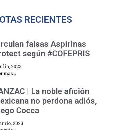
OTAS RECIENTES
irculan falsas Aspirinas
rotect según #COFEPRIS
julio, 2023
er más »
ANZAC | La noble afición
exicana no perdona adiós,
iego Cocca
junio, 2023