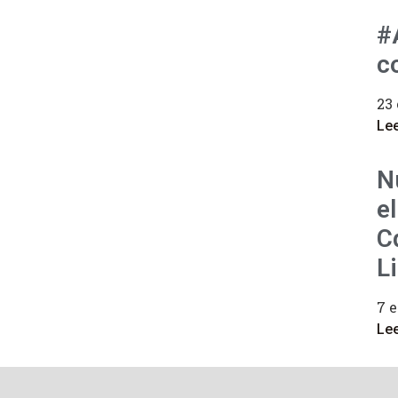
#
c
23 
Le
N
e
C
Li
7 e
Le