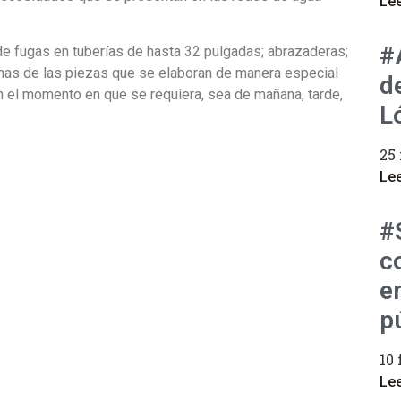
Le
#
de fugas en tuberías de hasta 32 pulgadas; abrazaderas;
nas de las piezas que se elaboran de manera especial
d
en el momento en que se requiera, sea de mañana, tarde,
L
25
Le
#
c
e
p
10 
Le