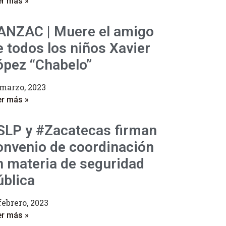
er más »
ANZAC | Muere el amigo
e todos los niños Xavier
ópez “Chabelo”
 marzo, 2023
er más »
SLP y #Zacatecas firman
onvenio de coordinación
n materia de seguridad
ública
febrero, 2023
er más »