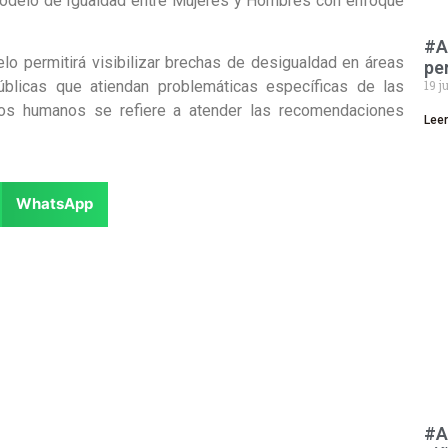
odelo de Igualdad entre Mujeres y Hombres con enfoque
#A
lo permitirá visibilizar brechas de desigualdad en áreas
pe
19 j
públicas que atiendan problemáticas específicas de las
os humanos se refiere a atender las recomendaciones
Lee
WhatsApp
#A