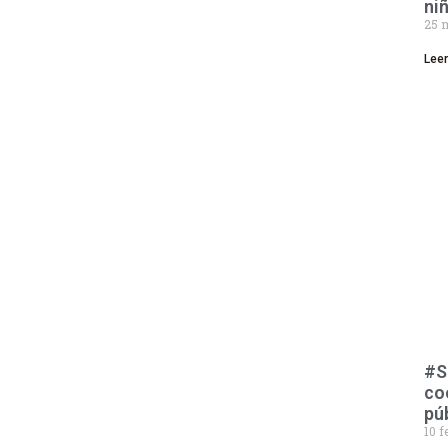
ni
25 
Lee
#S
co
pú
10 f