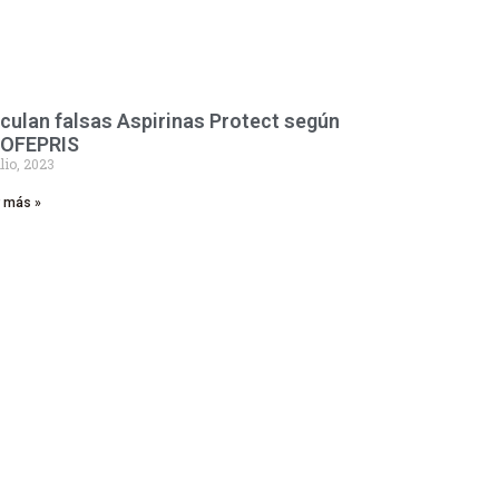
rculan falsas Aspirinas Protect según
OFEPRIS
ulio, 2023
r más »