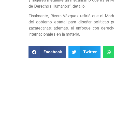
y mujeres mediante un mecanismo que es el M
de Derechos Humanos”, detalló.
Finalmente, Rivera Vázquez refirió que el Mode
del gobierno estatal para diseñar políticas 
zacatecanas; además, el enfoque con derech
internacionales en la materia.
Facebook
Twitter