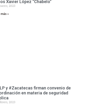
ños Xavier López “Chabelo”
marzo, 2023
r más »
LP y #Zacatecas firman convenio de
ordinación en materia de seguridad
blica
ebrero, 2023