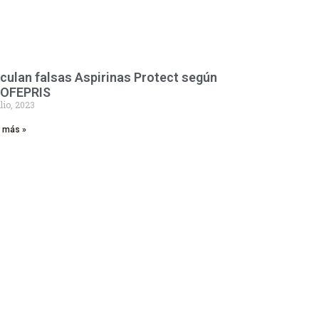
rculan falsas Aspirinas Protect según
OFEPRIS
ulio, 2023
r más »