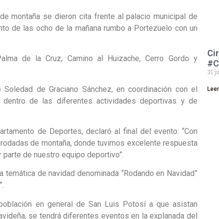
de montaña se dieron cita frente al palacio municipal de
unto de las ocho de la mañana rumbo a Portezuelo con un
Ci
 Palma de la Cruz, Camino al Huizache, Cerro Gordo y
#C
31 j
e Soledad de Graciano Sánchez, en coordinación con el
Lee
dentro de las diferentes actividades deportivas y de
partamento de Deportes, declaró al final del evento: “Con
s rodadas de montaña, donde tuvimos excelente respuesta
r parte de nuestro equipo deportivo”.
ada temática de navidad denominada “Rodando en Navidad”
”.
a población en general de San Luis Potosí a que asistan
videña, se tendrá diferentes eventos en la explanada del