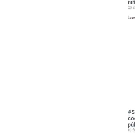
ni
25 
Lee
#S
co
pú
10 f