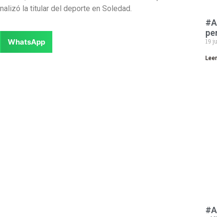
nalizó la titular del deporte en Soledad.
#A
pe
WhatsApp
19 j
Lee
#A