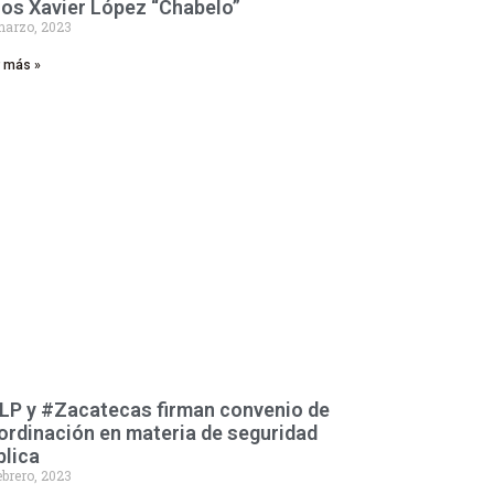
ños Xavier López “Chabelo”
marzo, 2023
r más »
LP y #Zacatecas firman convenio de
ordinación en materia de seguridad
blica
ebrero, 2023