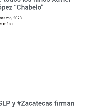
ópez “Chabelo”
 marzo, 2023
er más »
SLP y #Zacatecas firman