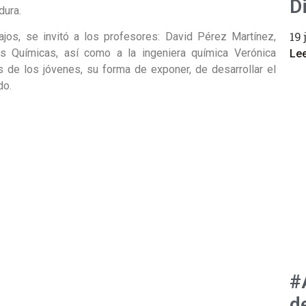
D
dura.
19 
ajos, se invitó a los profesores: David Pérez Martínez,
as Químicas, así como a la ingeniera química Verónica
Le
 de los jóvenes, su forma de exponer, de desarrollar el
do.
#
d