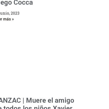
iego Cocca
junio, 2023
er más »
ANZAC | Muere el amigo
e todos los niños Xavier